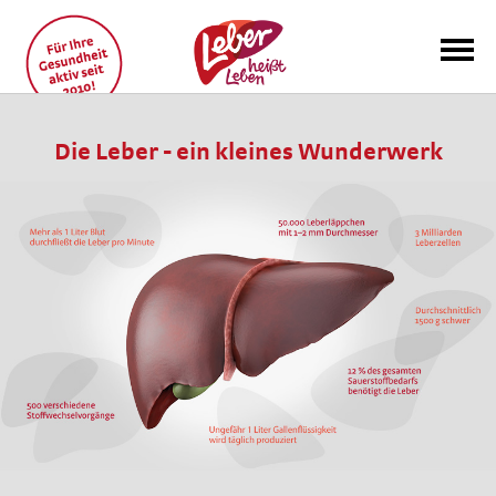
Die Kampagne
Die Leber - ein kleines Wunderwerk
Die Idee
Der Kopf dahinter
Aktuelles Grußwort
des Bundesministers
für Gesundheit
Lebergesundheit
im Unternehmen
Präventionsgesetz
Lebergesundheit
in Düsseldorf
Lebergesundheit
in Essen