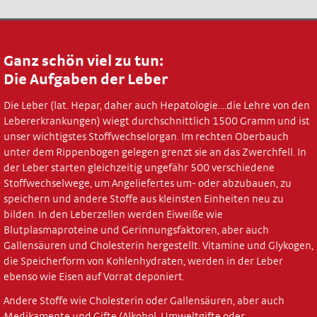
Lebergesundheit
in Ihrer Stadt
Lebergesundheit
Ganz schön viel zu tun:
Die Leber - ein
Die Aufgaben der Leber
kleines Wunderwerk
Die Leber (lat. Hepar, daher auch Hepatologie....die Lehre von den
Ganz schön viel zu tun:
Lebererkrankungen) wiegt durchschnittlich 1500 Gramm und ist
Die Aufgaben der Leber
unser wichtigstes Stoffwechselorgan. Im rechten Oberbauch
Lebergesund bleiben
unter dem Rippenbogen gelegen grenzt sie an das Zwerchfell. In
der Leber starten gleichzeitig ungefähr 500 verschiedene
Wie geht der Lebercheck?
Stoffwechselwege, um Angeliefertes um- oder abzubauen, zu
Checken lassen -
speichern und andere Stoffe aus kleinsten Einheiten neu zu
so einfach geht‘s!
bilden. In den Leberzellen werden Eiweiße wie
Blutplasmaproteine und Gerinnungsfaktoren, aber auch
An welchen Arzt
wende ich mich?
Gallensäuren und Cholesterin hergestellt. Vitamine und Glykogen,
die Speicherform von Kohlenhydraten, werden in der Leber
Mein Ergebnis -
ebenso wie Eisen auf Vorrat deponiert.
und dann?
Andere Stoffe wie Cholesterin oder Gallensäuren, aber auch
Unsere Partner
Medikamente und Gifte (Alkohol, Umweltgifte oder