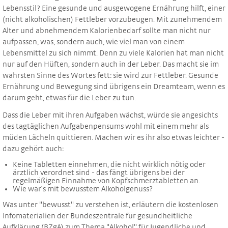
Lebensstil? Eine gesunde und ausgewogene Ernährung hilft, einer
(nicht alkoholischen) Fettleber vorzubeugen. Mit zunehmendem
Alter und abnehmendem Kalorienbedarf sollte man nicht nur
aufpassen, was, sondern auch, wie viel man von einem
Lebensmittel zu sich nimmt. Denn zu viele Kalorien hat man nicht
nur auf den Hüften, sondern auch in der Leber. Das macht sie im
wahrsten Sinne des Wortes fett: sie wird zur Fettleber. Gesunde
Ernährung und Bewegung sind übrigens ein Dreamteam, wenn es
darum geht, etwas für die Leber zu tun.
Dass die Leber mit ihren Aufgaben wächst, würde sie angesichts
des tagtäglichen Aufgabenpensums wohl mit einem mehr als
müden Lächeln quittieren. Machen wir es ihr also etwas leichter -
dazu gehört auch:
Keine Tabletten einnehmen, die nicht wirklich nötig oder
ärztlich verordnet sind - das fängt übrigens bei der
regelmäßigen Einnahme von Kopfschmerztabletten an.
Wie wär‘s mit bewusstem Alkoholgenuss?
Was unter "bewusst" zu verstehen ist, erläutern die kostenlosen
Infomaterialien der Bundeszentrale für gesundheitliche
Aufklärung (BZgA) zum Thema "Alkohol" für Jugendliche und