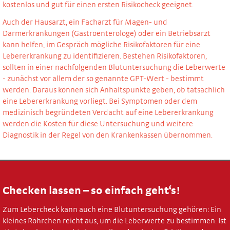
kostenlos und gut für einen ersten Risikocheck geeignet.
Auch der Hausarzt, ein Facharzt für Magen- und
Darmerkrankungen (Gastroenterologe) oder ein Betriebsarzt
kann helfen, im Gespräch mögliche Risikofaktoren für eine
Lebererkrankung zu identifizieren. Bestehen Risikofaktoren,
sollten in einer nachfolgenden Blutuntersuchung die Leberwerte
- zunächst vor allem der so genannte GPT-Wert - bestimmt
werden. Daraus können sich Anhaltspunkte geben, ob tatsächlich
eine Lebererkrankung vorliegt. Bei Symptomen oder dem
medizinisch begründeten Verdacht auf eine Lebererkrankung
werden die Kosten für diese Untersuchung und weitere
Diagnostik in der Regel von den Krankenkassen übernommen.
Checken lassen – so einfach geht‘s!
Zum Lebercheck kann auch eine Blutuntersuchung gehören: Ein
kleines Röhrchen reicht aus, um die Leberwerte zu bestimmen. Ist