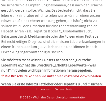
Sie haben einen oder mehrere erhöhte Leberwerte? Dann haben
Sie sicherlich die Empfehlung bekommen, dass nach der Ursache
gesucht werden sollte. Wichtig: Das bedeutet nicht, dass Sie
leberkrank sind, aber erhöhte Leberwerte können einen ersten
Hinweis auf eine Lebererkrankung geben, die häufig nicht zu
spüren ist. Zu den Ursachen für eine Lebererkrankung zählen
Hepatitisviren - z.B. Hepatitis B oder C, Alkoholmißbrauch,
Belastung durch Medikamente oder die Folgen einer Fettleber.
Bei rechtzeitiger Diagnose sind die meisten Lebererkrankungen in
einem frühen Stadium gut zu behandeln und können je nach
Erkrankung sogar vollständig ausheilen.
Sie möchten mehr wissen? Unser Fachpartner „Deutsche
Leberhilfe e.V.“ hat die Broschüre „Erhöhte Leberwerte - was
nun?“ mit vielen wichtigen Infomationen herausgegeben.
￫
Die Broschüre können Sie unter hier kostenlos downloaden.
Wenn Sie erste Infos zu Fettleber oder Hepatitis B und C suchen:
￫
Impressum
Datenschutz
werfen Sie einen Blick Sie in unseren Bereich
Häufige Fragen
© 2026 - Widhalm Gesundheitskommunikation