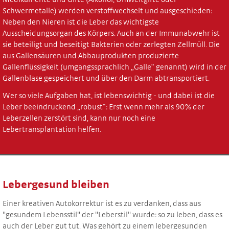
Unsere Fachpartner
Schwermetalle) werden verstoffwechselt und ausgeschieden:
Neben den Nieren ist die Leber das wichtigste
Unsere Sponsoren
Ausscheidungsorgan des Körpers. Auch an der Immunabwehr ist
Unsere BGM-Partner
sie beteiligt und beseitigt Bakterien oder zerlegten Zellmüll. Die
aus Gallensäuren und Abbauprodukten produzierte
Häufige Fragen
Gallenflüssigkeit (umgangssprachlich „Galle“ genannt) wird in der
Gallenblase gespeichert und über den Darm abtransportiert.
Aktuelles
Wer so viele Aufgaben hat, ist lebenswichtig - und dabei ist die
Kontakt
Leber beeindruckend „robust“: Erst wenn mehr als 90% der
Leberzellen zerstört sind, kann nur noch eine
Lebertransplantation helfen.
Lebergesund bleiben
Einer kreativen Autokorrektur ist es zu verdanken, dass aus
"gesundem Lebensstil" der "Leberstil" wurde: so zu leben, dass es
auch der Leber gut tut. Was gehört zu einem lebergesunden