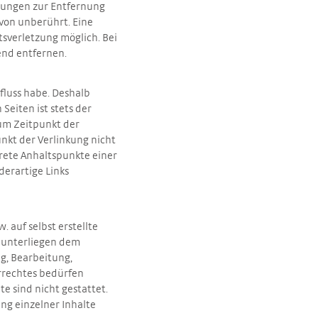
htungen zur Entfernung
von unberührt. Eine
tsverletzung möglich. Bei
nd entfernen.
fluss habe. Deshalb
Seiten ist stets der
zum Zeitpunkt der
nkt der Verlinkung nicht
krete Anhaltspunkte einer
erartige Links
 auf selbst erstellte
n unterliegen dem
ng, Bearbeitung,
rrechtes bedürfen
e sind nicht gestattet.
ng einzelner Inhalte