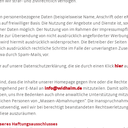
 wir straf- und zivilrechtlich verfolgen.
en personenbezogene Daten (beispielsweise Name, Anschrift oder e
s auf freiwilliger Basis. Die Nutzung der Angebote und Dienste ist, s
r Daten möglich. Der Nutzung von im Rahmen der Impressumspflic
te zur Übersendung von nicht ausdrücklich angeforderter Werbun
wird hiermit ausdrücklich widersprochen. Die Betreiber der Seiten
ch ausdrücklich rechtliche Schritte im Falle der unverlangten Zu
a durch Spam-Mails, vor.
 auf unsere Datenschutzerklärung, die sie durch einen Klick
hier
au
ind, dass die Inhalte unserer Homepage gegen Ihre oder die Rechte 
 umgehend per E-Mail an
info@widhalm.de
mitzuteilen. Damit soll
en, uns Ihre Bedenken auch ohne anwaltliche Unterstützung mitzute
rtlichen Personen von „Massen-Abmahnungen“. Die Inanspruchnahm
 notwendig, weil wir bei berechtigt beanstandeten Rechtsverletzun
 diese auszuräumen.
seres Haftungsausschlusses