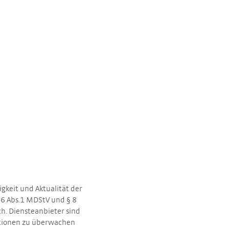
igkeit und Aktualität der
 6 Abs.1 MDStV und § 8
ch. Diensteanbieter sind
mationen zu überwachen