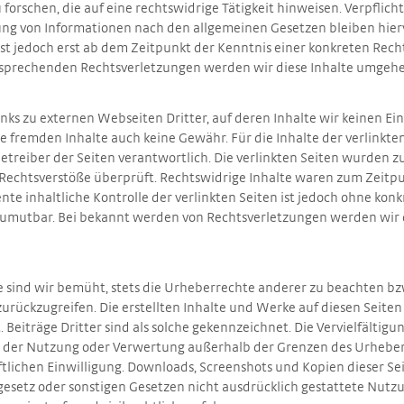
orschen, die auf eine rechtswidrige Tätigkeit hinweisen. Verpflic
ng von Informationen nach den allgemeinen Gesetzen bleiben hier
st jedoch erst ab dem Zeitpunkt der Kenntnis einer konkreten Rech
sprechenden Rechtsverletzungen werden wir diese Inhalte umgehe
nks zu externen Webseiten Dritter, auf deren Inhalte wir keinen Ein
 fremden Inhalte auch keine Gewähr. Für die Inhalte der verlinkten 
Betreiber der Seiten verantwortlich. Die verlinkten Seiten wurden 
 Rechtsverstöße überprüft. Rechtswidrige Inhalte waren zum Zeitpu
te inhaltliche Kontrolle der verlinkten Seiten ist jedoch ohne kon
zumutbar. Bei bekannt werden von Rechtsverletzungen werden wir d
e sind wir bemüht, stets die Urheberrechte anderer zu beachten bzw.
zurückzugreifen. Die erstellten Inhalte und Werke auf diesen Seite
Beiträge Dritter sind als solche gekennzeichnet. Die Vervielfältigu
t der Nutzung oder Verwertung außerhalb der Grenzen des Urhebe
ftlichen Einwilligung. Downloads, Screenshots und Kopien dieser Seit
esetz oder sonstigen Gesetzen nicht ausdrücklich gestattete Nutzu