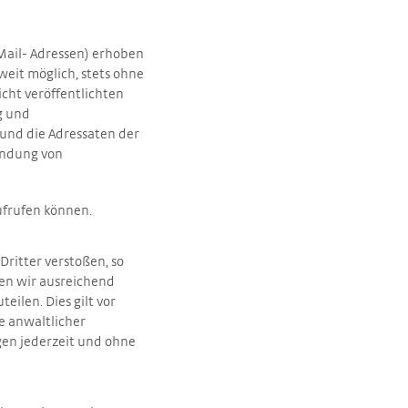
Mail- Adressen) erhoben
oweit möglich, stets ohne
ht veröffentlichten
g und
 und die Adressaten der
sendung von
frufen können.
Dritter verstoßen, so
ten wir ausreichend
ilen. Dies gilt vor
e anwaltlicher
gen jederzeit und ohne